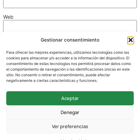
Web
Gestionar consentimiento
Guarda mi nombre, correo electrónico y web en este
navegador para la próxima vez que comente.
Para ofrecer las mejores experiencias, utilizamos tecnologías como las
cookies para almacenar y/o acceder a la información del dispositivo. El
consentimiento de estas tecnologías nos permitirá procesar datos como
el comportamiento de navegación o las identificaciones únicas en este
sitio. No consentir o retirar el consentimiento, puede afectar
negativamente a ciertas características y funciones.
Aceptar
942 338 169
Denegar
secretaria@colegioverdemar.com
Ver preferencias
La Llanilla, 102, 39012 Santander, Cantabria