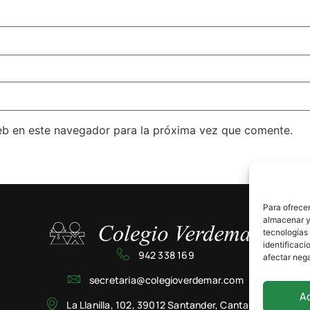
eb en este navegador para la próxima vez que comente.
Para ofrecer
almacenar y/
tecnologías
identificaci
942 338 169
afectar nega
secretaria@colegioverdemar.com
A
La Llanilla, 102, 39012 Santander, Cantabria