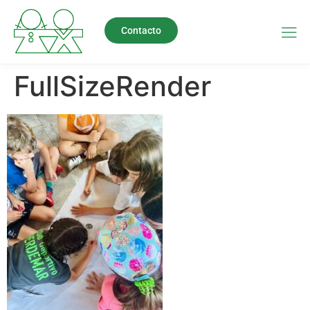
Contacto
FullSizeRender