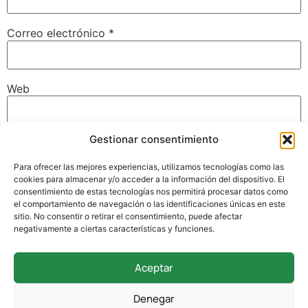
Correo electrónico
*
Web
Gestionar consentimiento
Guarda mi nombre, correo electrónico y web en este
navegador para la próxima vez que comente.
Para ofrecer las mejores experiencias, utilizamos tecnologías como las
cookies para almacenar y/o acceder a la información del dispositivo. El
consentimiento de estas tecnologías nos permitirá procesar datos como
el comportamiento de navegación o las identificaciones únicas en este
sitio. No consentir o retirar el consentimiento, puede afectar
negativamente a ciertas características y funciones.
Aceptar
942 338 169
Denegar