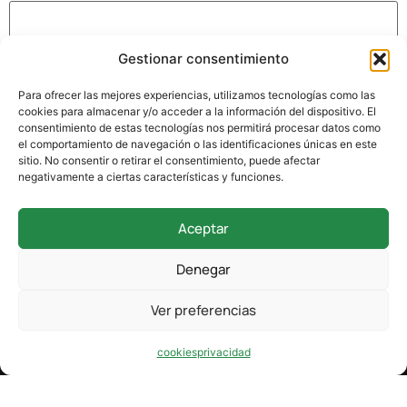
Gestionar consentimiento
Guarda mi nombre, correo electrónico y web en este
navegador para la próxima vez que comente.
Para ofrecer las mejores experiencias, utilizamos tecnologías como las
cookies para almacenar y/o acceder a la información del dispositivo. El
consentimiento de estas tecnologías nos permitirá procesar datos como
el comportamiento de navegación o las identificaciones únicas en este
sitio. No consentir o retirar el consentimiento, puede afectar
negativamente a ciertas características y funciones.
Aceptar
942 338 169
Denegar
secretaria@colegioverdemar.com
Ver preferencias
La Llanilla, 102, 39012 Santander, Cantabria
cookies
privacidad
Design by karma.