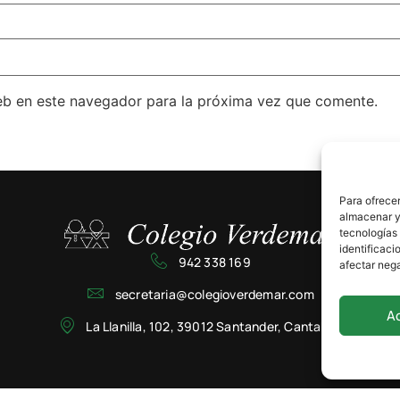
eb en este navegador para la próxima vez que comente.
Para ofrecer
almacenar y/
tecnologías
identificaci
942 338 169
afectar nega
secretaria@colegioverdemar.com
A
La Llanilla, 102, 39012 Santander, Cantabria