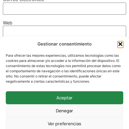
Web
Gestionar consentimiento
Guarda mi nombre, correo electrónico y web en este
navegador para la próxima vez que comente.
Para ofrecer las mejores experiencias, utilizamos tecnologías como las
cookies para almacenar y/o acceder a la información del dispositivo. El
consentimiento de estas tecnologías nos permitirá procesar datos como
el comportamiento de navegación o las identificaciones únicas en este
sitio. No consentir o retirar el consentimiento, puede afectar
negativamente a ciertas características y funciones.
Aceptar
942 338 169
Denegar
secretaria@colegioverdemar.com
Ver preferencias
La Llanilla, 102, 39012 Santander, Cantabria