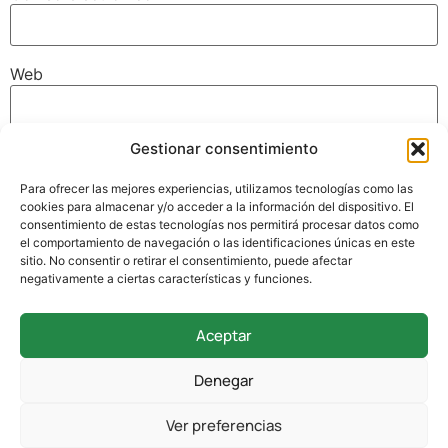
Web
Gestionar consentimiento
Guarda mi nombre, correo electrónico y web en este
navegador para la próxima vez que comente.
Para ofrecer las mejores experiencias, utilizamos tecnologías como las
cookies para almacenar y/o acceder a la información del dispositivo. El
consentimiento de estas tecnologías nos permitirá procesar datos como
el comportamiento de navegación o las identificaciones únicas en este
sitio. No consentir o retirar el consentimiento, puede afectar
negativamente a ciertas características y funciones.
Aceptar
942 338 169
Denegar
secretaria@colegioverdemar.com
Ver preferencias
La Llanilla, 102, 39012 Santander, Cantabria