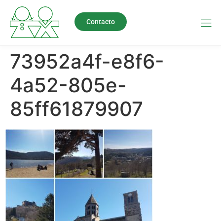
Contacto
73952a4f-e8f6-
4a52-805e-
85ff61879907