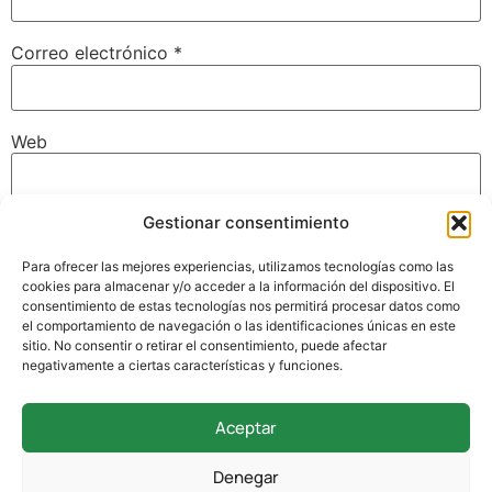
Correo electrónico
*
Web
Gestionar consentimiento
Guarda mi nombre, correo electrónico y web en este
navegador para la próxima vez que comente.
Para ofrecer las mejores experiencias, utilizamos tecnologías como las
cookies para almacenar y/o acceder a la información del dispositivo. El
consentimiento de estas tecnologías nos permitirá procesar datos como
el comportamiento de navegación o las identificaciones únicas en este
sitio. No consentir o retirar el consentimiento, puede afectar
negativamente a ciertas características y funciones.
Aceptar
942 338 169
Denegar