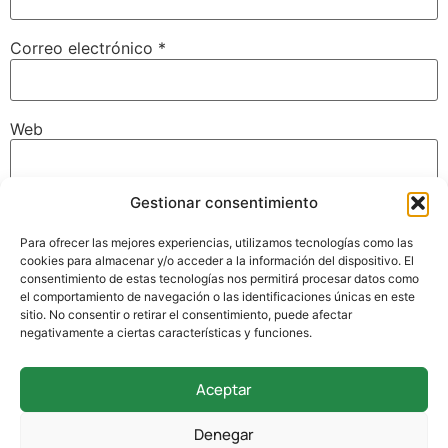
Correo electrónico
*
Web
Gestionar consentimiento
Guarda mi nombre, correo electrónico y web en este
navegador para la próxima vez que comente.
Para ofrecer las mejores experiencias, utilizamos tecnologías como las
cookies para almacenar y/o acceder a la información del dispositivo. El
consentimiento de estas tecnologías nos permitirá procesar datos como
el comportamiento de navegación o las identificaciones únicas en este
sitio. No consentir o retirar el consentimiento, puede afectar
negativamente a ciertas características y funciones.
Aceptar
942 338 169
Denegar