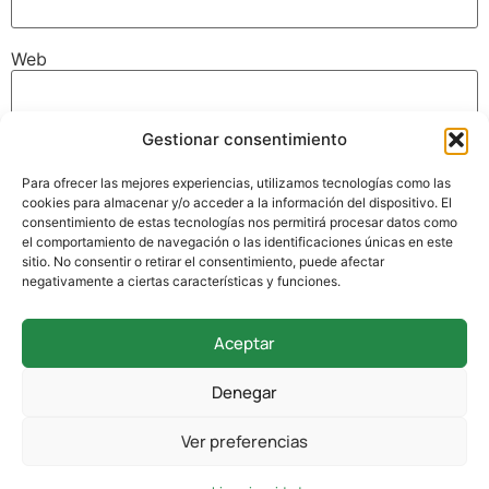
Web
Gestionar consentimiento
Guarda mi nombre, correo electrónico y web en este
navegador para la próxima vez que comente.
Para ofrecer las mejores experiencias, utilizamos tecnologías como las
cookies para almacenar y/o acceder a la información del dispositivo. El
consentimiento de estas tecnologías nos permitirá procesar datos como
el comportamiento de navegación o las identificaciones únicas en este
sitio. No consentir o retirar el consentimiento, puede afectar
negativamente a ciertas características y funciones.
Aceptar
942 338 169
Denegar
secretaria@colegioverdemar.com
Ver preferencias
La Llanilla, 102, 39012 Santander, Cantabria